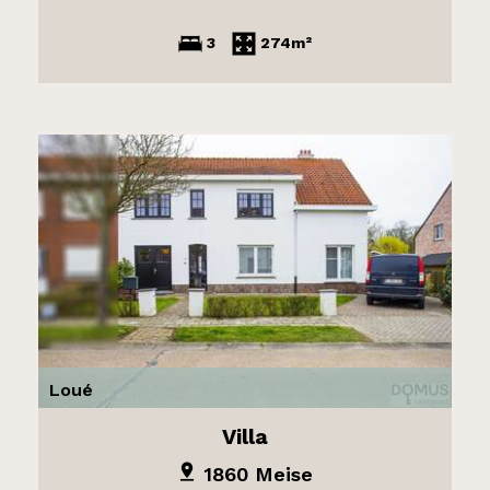
3
274m²
Loué
Villa
1860 Meise