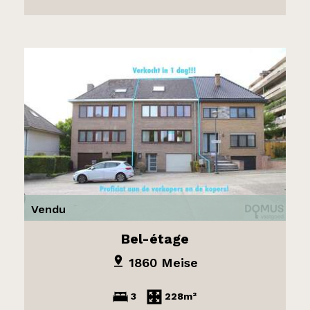
Vendu
Bel-étage
1860 Meise
3
228m²