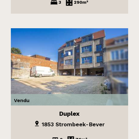
3
290m²
Vendu
Duplex
1853 Strombeek-Bever