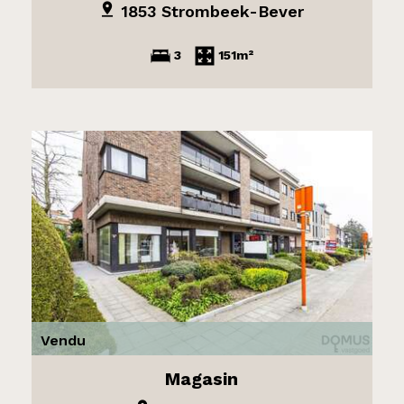
1853 Strombeek-Bever
3
151m²
Vendu
Magasin