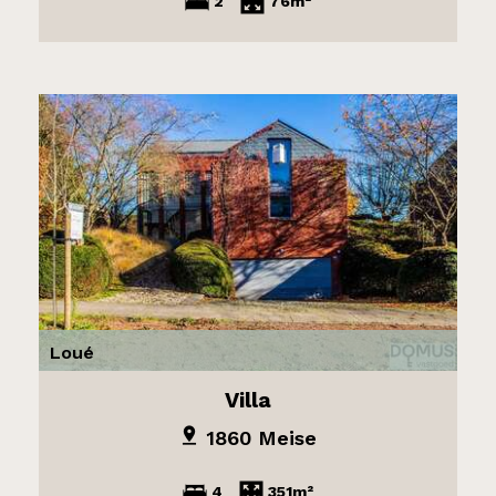
2
76m²
Loué
Villa
1860 Meise
4
351m²