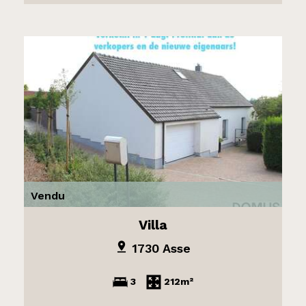
Vendu
Villa
1730 Asse
3
212m²