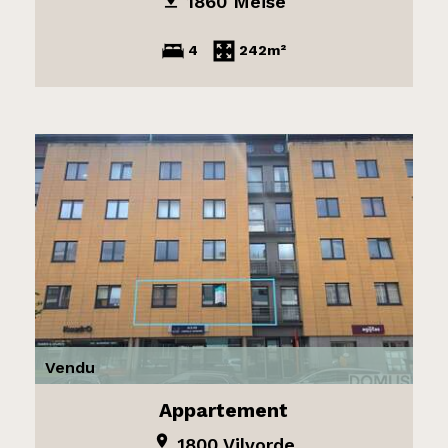
1860 Meise
4
242m²
Vendu
Appartement
1800 Vilvorde