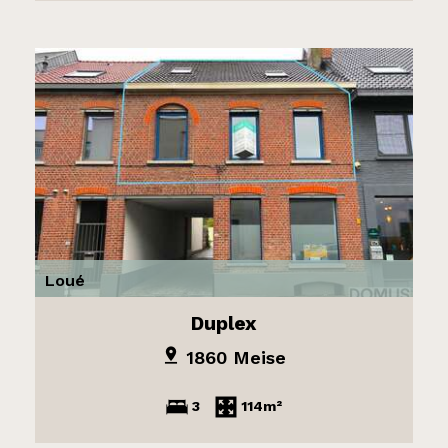
Loué
Duplex
1860 Meise
3
114m²