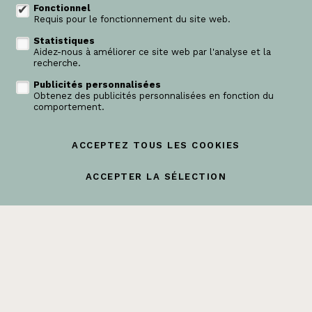
Fonctionnel
Requis pour le fonctionnement du site web.
Suivez-nous sur:
Statistiques
Aidez-nous à améliorer ce site web par l'analyse et la
recherche.
Publicités personnalisées
Obtenez des publicités personnalisées en fonction du
comportement.
login propriétaire
ACCEPTEZ TOUS LES COOKIES
A vendre
A louer
Projets
Référence
Contact
ACCEPTER LA SÉLECTION
Modifier mes préférences cookies
Conditions
Vie privée
powered by Whise
website par FW4