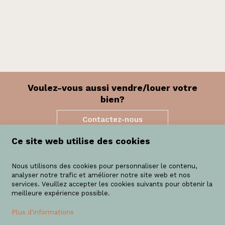
Voulez-vous aussi vendre/louer votre
bien?
Contactez-nous
Ce site web utilise des cookies
Domus Vastgoed
Nous utilisons des cookies pour personnaliser le contenu,
analyser notre trafic et améliorer notre site web et nos
Brusselsesteenweg 59/1
services. Veuillez accepter les cookies suivants pour obtenir la
1860 Meise
meilleure expérience possible.
+32 (0) 2 445 57 80
Plus d'informations
info@domusvastgoed.be