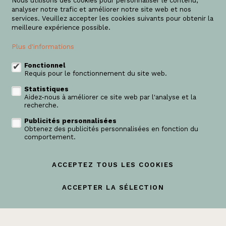
Nous utilisons des cookies pour personnaliser le contenu,
analyser notre trafic et améliorer notre site web et nos
Domus Vastgoed
services. Veuillez accepter les cookies suivants pour obtenir la
meilleure expérience possible.
Brusselsesteenweg 59/1
1860 Meise
Plus d'informations
+32 (0) 2 445 57 80
Fonctionnel
Requis pour le fonctionnement du site web.
info@domusvastgoed.be
Statistiques
Aidez-nous à améliorer ce site web par l'analyse et la
Suivez-nous sur:
recherche.
Publicités personnalisées
Obtenez des publicités personnalisées en fonction du
comportement.
ACCEPTEZ TOUS LES COOKIES
login propriétaire
ACCEPTER LA SÉLECTION
A vendre
A louer
Projets
Référence
Contact
Modifier mes préférences cookies