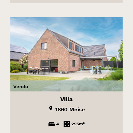
Vendu
Villa
1860 Meise
4
295m²