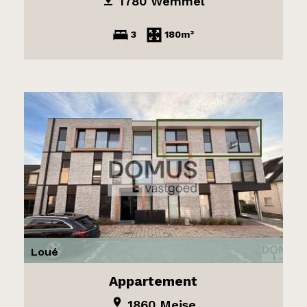
1780 Wemmel
3
180m²
Loué
Appartement
1860 Meise