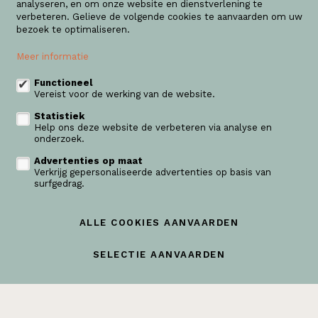
analyseren, en om onze website en dienstverlening te
Brusselsesteenweg 59/1
verbeteren. Gelieve de volgende cookies te aanvaarden om uw
1860 Meise
bezoek te optimaliseren.
+32 (0) 2 445 57 80
Meer informatie
info@domusvastgoed.be
Functioneel
Vereist voor de werking van de website.
Volg ons op:
Statistiek
Help ons deze website de verbeteren via analyse en
onderzoek.
Advertenties op maat
Verkrijg gepersonaliseerde advertenties op basis van
surfgedrag.
eigenaarslogin
ALLE COOKIES AANVAARDEN
Te koop
Te huur
Nieuwbouw
Realisaties
Contact
SELECTIE AANVAARDEN
Diensten
Nieuws
Wijzig cookie voorkeuren