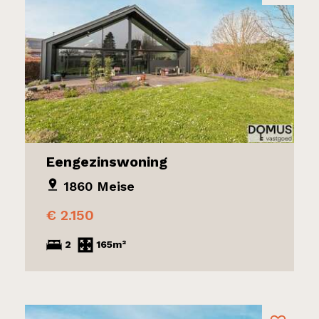
Eengezinswoning
1860 Meise
€ 2.150
2
165m²